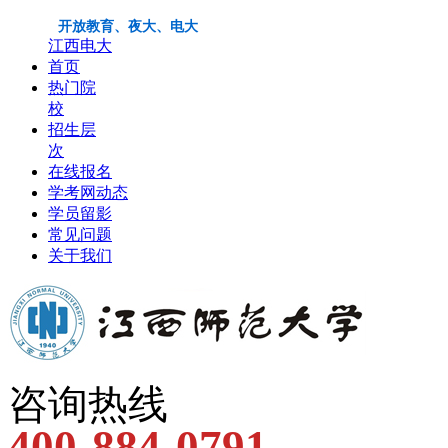
开放教育、夜大、电大
江西电大
首页
热门院
校
招生层
次
在线报名
学考网动态
学员留影
常见问题
关于我们
咨询热线
400-884-0791