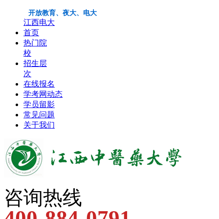
开放教育、夜大、电大
江西电大
首页
热门院
校
招生层
次
在线报名
学考网动态
学员留影
常见问题
关于我们
咨询热线
400-884-0791