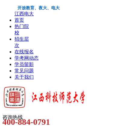
开放教育、夜大、电大
江西电大
首页
热门院
校
招生层
次
在线报名
学考网动态
学员留影
常见问题
关于我们
咨询热线
400-884-0791