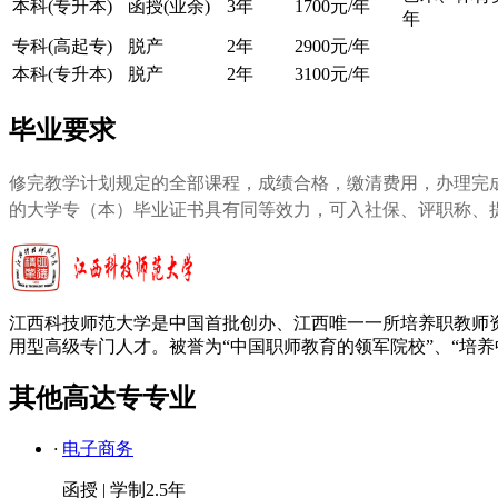
本科(专升本)
函授(业余)
3年
1700元/年
年
专科(高起专)
脱产
2年
2900元/年
本科(专升本)
脱产
2年
3100元/年
毕业要求
修完教学计划规定的全部课程，成绩合格，缴清费用，办理完
的大学专（本）毕业证书具有同等效力，可入社保、评职称、
江西科技师范大学是中国首批创办、江西唯一一所培养职教师
用型高级专门人才。被誉为“中国职师教育的领军院校”、“培养
其他高达专专业
·
电子商务
函授
|
学制2.5年