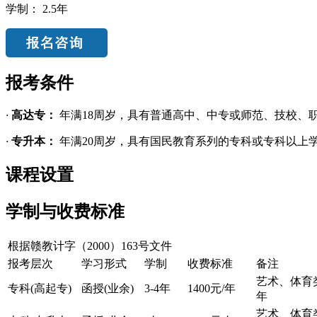
学制：
2.5年
报考条件
·
高达专：
年满18周岁，具有普通高中、中专或师范、技校、
·
专升本：
年满20周岁，具有国民教育系列的专科或专科以上
课程设置
学制与收费标准
根据赣教计字（2000）163号文件
报考层次
学习形式
学制
收费标准
备注
艺术、体育类
专科(高起专)
函授(业余)
3-4年
1400元/年
年
艺术、体育类