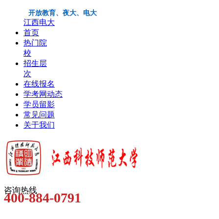
开放教育、夜大、电大
江西电大
首页
热门院
校
招生层
次
在线报名
学考网动态
学员留影
常见问题
关于我们
咨询热线
400-884-0791