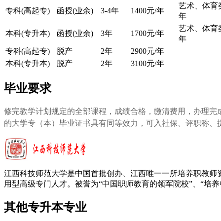
艺术、体育类
专科(高起专)
函授(业余)
3-4年
1400元/年
年
艺术、体育类
本科(专升本)
函授(业余)
3年
1700元/年
年
专科(高起专)
脱产
2年
2900元/年
本科(专升本)
脱产
2年
3100元/年
毕业要求
修完教学计划规定的全部课程，成绩合格，缴清费用，办理完
的大学专（本）毕业证书具有同等效力，可入社保、评职称、
江西科技师范大学是中国首批创办、江西唯一一所培养职教师
用型高级专门人才。被誉为“中国职师教育的领军院校”、“培养
其他专升本专业