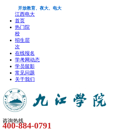
开放教育、夜大、电大
江西电大
首页
热门院
校
招生层
次
在线报名
学考网动态
学员留影
常见问题
关于我们
咨询热线
400-884-0791