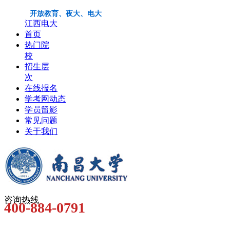
开放教育、夜大、电大
江西电大
首页
热门院
校
招生层
次
在线报名
学考网动态
学员留影
常见问题
关于我们
咨询热线
400-884-0791