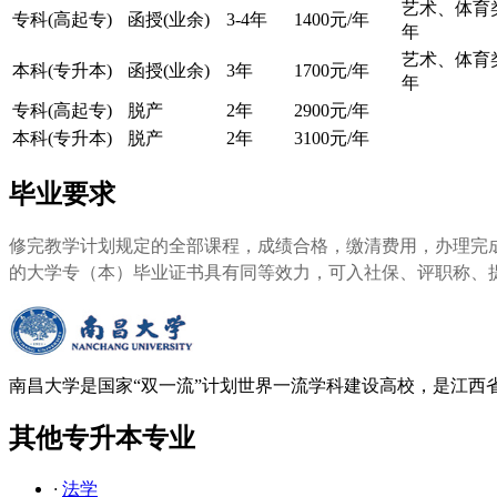
艺术、体育类
专科(高起专)
函授(业余)
3-4年
1400元/年
年
艺术、体育类
本科(专升本)
函授(业余)
3年
1700元/年
年
专科(高起专)
脱产
2年
2900元/年
本科(专升本)
脱产
2年
3100元/年
毕业要求
修完教学计划规定的全部课程，成绩合格，缴清费用，办理完
的大学专（本）毕业证书具有同等效力，可入社保、评职称、
南昌大学是国家“双一流”计划世界一流学科建设高校，是江西
其他专升本专业
·
法学