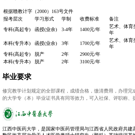
根据赣教计字（2000）163号文件
报考层次
学习形式
学制
收费标准
备注
艺术、体育类
专科(高起专)
函授(业余)
3-4年
1400元/年
年
艺术、体育类
本科(专升本)
函授(业余)
3年
1700元/年
年
专科(高起专)
脱产
2年
2900元/年
本科(专升本)
脱产
2年
3100元/年
毕业要求
修完教学计划规定的全部课程，成绩合格，缴清费用，办理完
的大学专（本）毕业证书具有同等效力，可入社保、评职称、
江西中医药大学，是国家中医药管理局与江西省人民政府共建