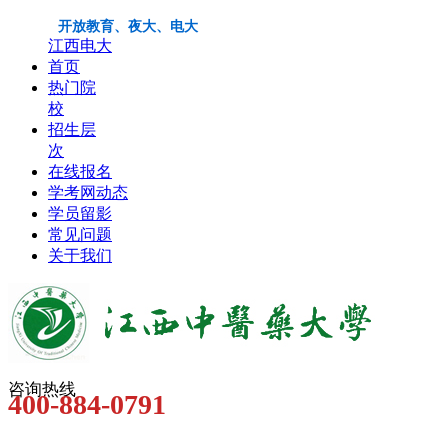
开放教育、夜大、电大
江西电大
首页
热门院
校
招生层
次
在线报名
学考网动态
学员留影
常见问题
关于我们
咨询热线
400-884-0791