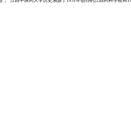
。 江西中医药大学历史溯源于1951年创办的江西药科学校和19