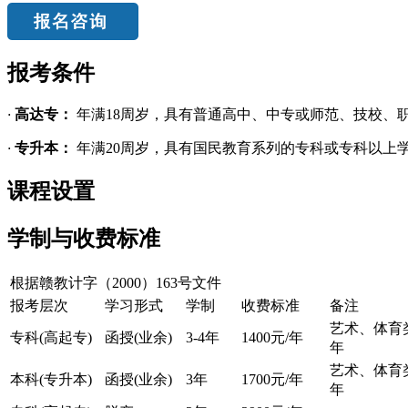
报考条件
·
高达专：
年满18周岁，具有普通高中、中专或师范、技校、
·
专升本：
年满20周岁，具有国民教育系列的专科或专科以上
课程设置
学制与收费标准
根据赣教计字（2000）163号文件
报考层次
学习形式
学制
收费标准
备注
艺术、体育类
专科(高起专)
函授(业余)
3-4年
1400元/年
年
艺术、体育类
本科(专升本)
函授(业余)
3年
1700元/年
年