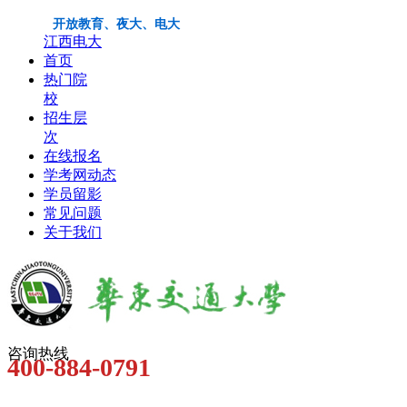
开放教育、夜大、电大
江西电大
首页
热门院
校
招生层
次
在线报名
学考网动态
学员留影
常见问题
关于我们
咨询热线
400-884-0791