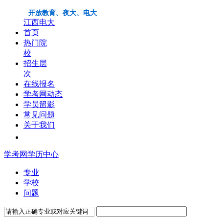
开放教育、夜大、电大
江西电大
首页
热门院
校
招生层
次
在线报名
学考网动态
学员留影
常见问题
关于我们
学考网学历中心
专业
学校
问题