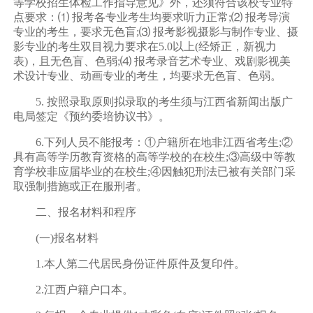
等学校招生体检工作指导意见》外，还须符合该校专业特
点要求：⑴ 报考各专业考生均要求听力正常;⑵ 报考导演
专业的考生，要求无色盲;⑶ 报考影视摄影与制作专业、摄
影专业的考生双目视力要求在5.0以上(经矫正，新视力
表)，且无色盲、色弱;⑷ 报考录音艺术专业、戏剧影视美
术设计专业、动画专业的考生，均要求无色盲、色弱。
5. 按照录取原则拟录取的考生须与江西省新闻出版广
电局签定《预约委培协议书》。
6.下列人员不能报考：①户籍所在地非江西省考生;②
具有高等学历教育资格的高等学校的在校生;③高级中等教
育学校非应届毕业的在校生;④因触犯刑法已被有关部门采
取强制措施或正在服刑者。
二、报名材料和程序
(一)报名材料
1.本人第二代居民身份证件原件及复印件。
2.江西户籍户口本。