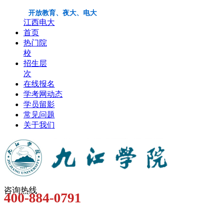
开放教育、夜大、电大
江西电大
首页
热门院
校
招生层
次
在线报名
学考网动态
学员留影
常见问题
关于我们
咨询热线
400-884-0791