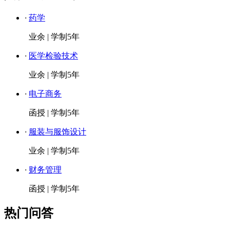
·
药学
业余
|
学制5年
·
医学检验技术
业余
|
学制5年
·
电子商务
函授
|
学制5年
·
服装与服饰设计
业余
|
学制5年
·
财务管理
函授
|
学制5年
热门问答