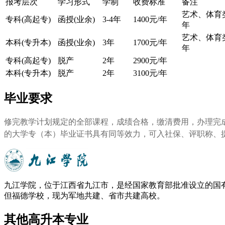
报考层次
学习形式
学制
收费标准
备注
艺术、体育类
专科(高起专)
函授(业余)
3-4年
1400元/年
年
艺术、体育类
本科(专升本)
函授(业余)
3年
1700元/年
年
专科(高起专)
脱产
2年
2900元/年
本科(专升本)
脱产
2年
3100元/年
毕业要求
修完教学计划规定的全部课程，成绩合格，缴清费用，办理完
的大学专（本）毕业证书具有同等效力，可入社保、评职称、
九江学院，位于江西省九江市，是经国家教育部批准设立的国有
但福德学校，现为军地共建、省市共建高校。
其他高升本专业