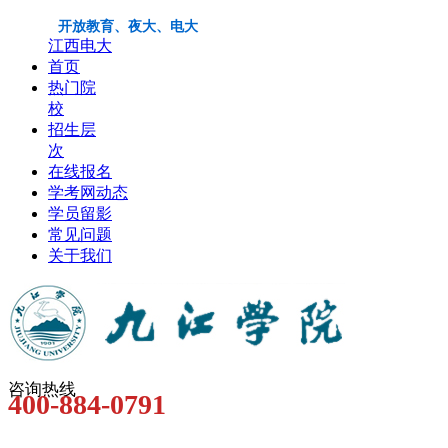
开放教育、夜大、电大
江西电大
首页
热门院
校
招生层
次
在线报名
学考网动态
学员留影
常见问题
关于我们
咨询热线
400-884-0791