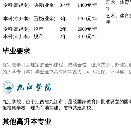
艺术、体育类
专科(高起专)
函授(业余)
3-4年
1400元/年
年
艺术、体育类
本科(专升本)
函授(业余)
3年
1700元/年
年
专科(高起专)
脱产
2年
2900元/年
本科(专升本)
脱产
2年
3100元/年
毕业要求
修完教学计划规定的全部课程，成绩合格，缴清费用，办理完
的大学专（本）毕业证书具有同等效力，可入社保、评职称、
九江学院，位于江西省九江市，是经国家教育部批准设立的国有
但福德学校，现为军地共建、省市共建高校。
其他高升本专业