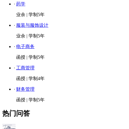
·
药学
业余
|
学制5年
·
服装与服饰设计
业余
|
学制5年
·
电子商务
函授
|
学制5年
·
工商管理
函授
|
学制4年
·
财务管理
函授
|
学制5年
热门问答